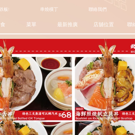
n 鉄板!
串燒橫丁
聯絡我們
定食
菜單
最新推廣
店舖位置
聯