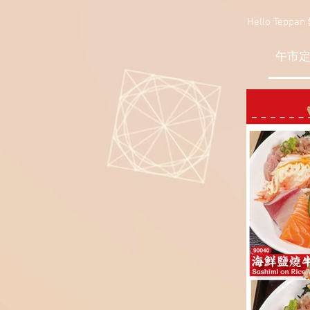
Hello Teppa
午市